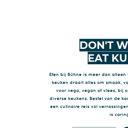
DON'T W
EAT KU
Eten bij Bühne is meer dan alleen 
keuken draait alles om smaak, vo
voor vega, vegan of vlees, bij o
diverse keukens. Bestel van de k
een culinaire reis vol verrassing
is carin