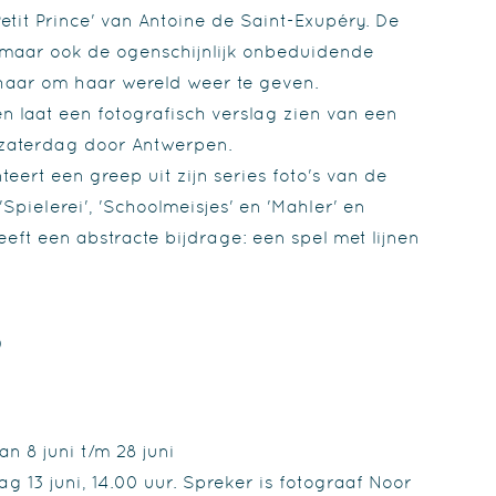
etit Prince' van Antoine de Saint-Exupéry. De
l, maar ook de ogenschijnlijk onbeduidende
haar om haar wereld weer te geven.
 laat een fotografisch verslag zien van een
zaterdag door Antwerpen.
eert een greep uit zijn series foto's van de
 'Spielerei', 'Schoolmeisjes' en 'Mahler' en
eft een abstracte bijdrage: een spel met lijnen
O
an 8 juni t/m 28 juni
g 13 juni, 14.00 uur. Spreker is fotograaf Noor