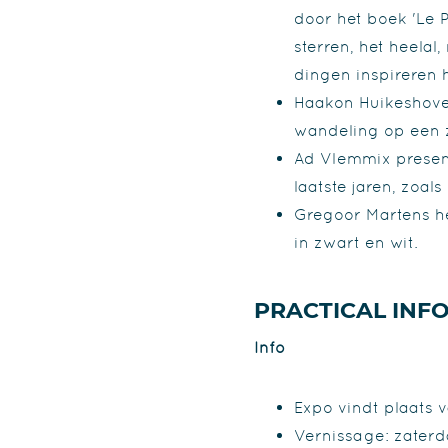
door het boek 'Le P
sterren, het heela
dingen inspireren 
Haakon Huikeshoven
wandeling op een 
Ad Vlemmix present
laatste jaren, zoals
Gregoor Martens he
in zwart en wit.
PRACTICAL INF
Info
Expo vindt plaats v
Vernissage: zaterda