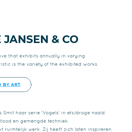
E JANSEN & CO
ive that exhibits annually in varying
stic is the variety of the exhibited works.
 BY ART
s Smit haar serie 'Vogels' in ets/droge naald
otlood en gemengde techniek.
ruimtelijk werk. Zij heeft zich laten inspireren